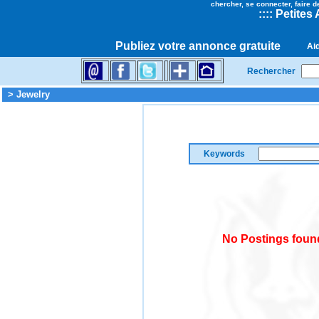
chercher, se connecter, faire d
::
::
Petites
Publiez votre annonce gratuite
Ai
Rechercher
> Jewelry
Keywords
No Postings found