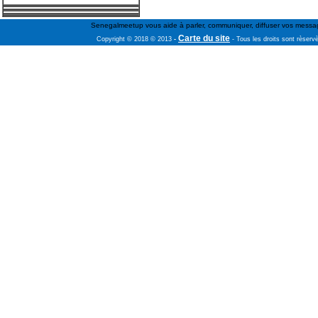
Senegalmeetup vous aide à parler, communiquer, diffuser vos message
Carte du site
Copyright © 2018 © 2013
-
- Tous les droits sont rèserv