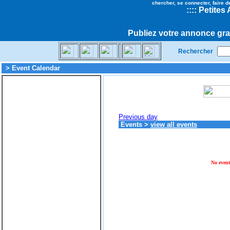
chercher, se connecter, faire d
::
::
Petites
Publiez votre annonce gra
Rechercher
> Event Calendar
Previous day
Events
>
view all events
No event