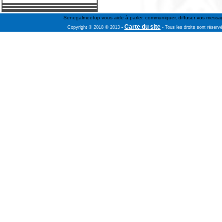
Senegalmeetup vous aide à parler, communiquer, diffuser vos message
Carte du site
Copyright © 2018 © 2013
-
- Tous les droits sont rèserv