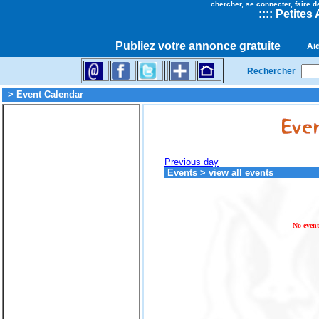
chercher, se connecter, faire d
::
::
Petites
Publiez votre annonce gratuite
Ai
Rechercher
> Event Calendar
Previous day
Events
>
view all events
No event