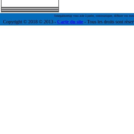
Senegalmeetup vous aide à parler, communiquer, diffuser vos messag
Copyright © 2018 © 2013
-
Carte du site
- Tous les droits sont rèse