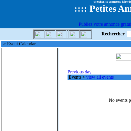
chercher, se connecter, faire 
::
::
Petites A
Publiez votre annonce gratui
Rechercher
> Event Calendar
Previous day
Events
>
view all events
No events po