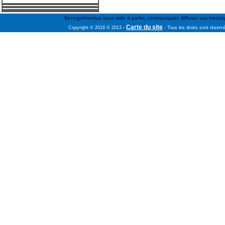
Senegalmeetup vous aide à parler, communiquer, diffuser vos message
Carte du site
Copyright © 2018 © 2013
-
- Tous les droits sont rèserv