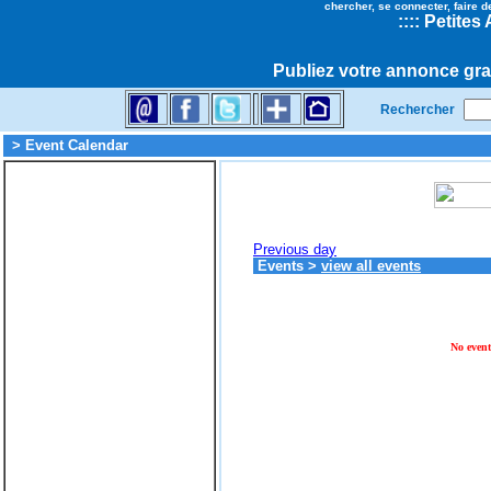
chercher, se connecter, faire d
::
::
Petites
Publiez votre annonce gra
Rechercher
> Event Calendar
Previous day
Events
>
view all events
No event