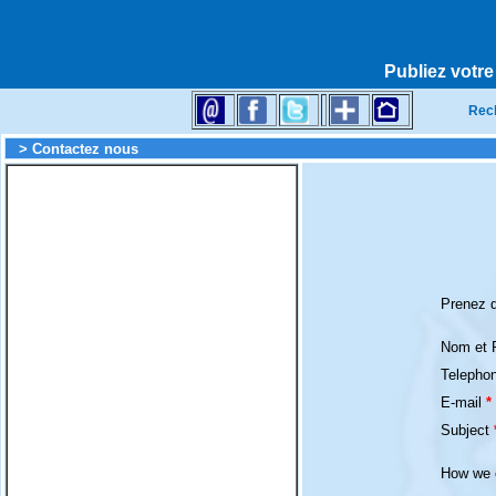
Publiez votre
Rec
> Contactez nous
Prenez q
Nom et
Telepho
E-mail
*
Subject
How we 