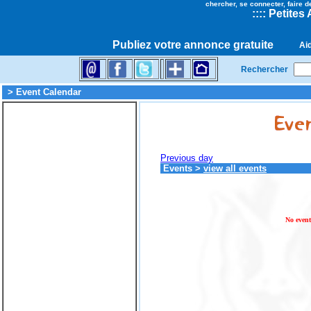
chercher, se connecter, faire d
::
::
Petites
Publiez votre annonce gratuite
Ai
Rechercher
> Event Calendar
Previous day
Events
>
view all events
No event