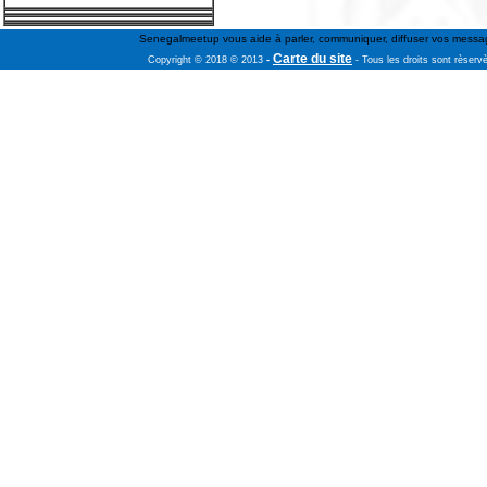
Senegalmeetup vous aide à parler, communiquer, diffuser vos message
Carte du site
Copyright © 2018 © 2013
-
- Tous les droits sont rèserv